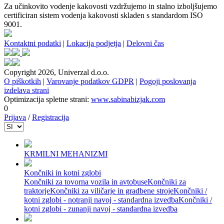
Za učinkovito vodenje kakovosti vzdržujemo in stalno izboljšujemo
certificiran sistem vodenja kakovosti skladen s standardom ISO
9001.
Kontaktni podatki
|
Lokacija podjetja
|
Delovni čas
Copyright 2026, Univerzal d.o.o.
O piškotkih
|
Varovanje podatkov GDPR
|
Pogoji poslovanja
izdelava strani
Optimizacija spletne strani:
www.sabinabizjak.com
0
Prijava
/
Registracija
KRMILNI MEHANIZMI
Končniki in kotni zglobi
Končniki za tovorna vozila in avtobuse
Končniki za
traktorje
Končniki za viličarje in gradbene stroje
Končniki /
kotni zglobi - notranji navoj - standardna izvedba
Končniki /
kotni zglobi - zunanji navoj - standardna izvedba