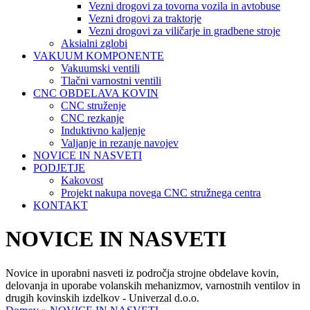
Vezni drogovi za tovorna vozila in avtobuse
Vezni drogovi za traktorje
Vezni drogovi za viličarje in gradbene stroje
Aksialni zglobi
VAKUUM KOMPONENTE
Vakuumski ventili
Tlačni varnostni ventili
CNC OBDELAVA KOVIN
CNC struženje
CNC rezkanje
Induktivno kaljenje
Valjanje in rezanje navojev
NOVICE IN NASVETI
PODJETJE
Kakovost
Projekt nakupa novega CNC stružnega centra
KONTAKT
NOVICE IN NASVETI
Novice in uporabni nasveti iz področja strojne obdelave kovin,
delovanja in uporabe volanskih mehanizmov, varnostnih ventilov in
drugih kovinskih izdelkov - Univerzal d.o.o.