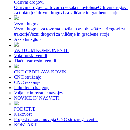
Odrivni drogovi
Odrivni drogovi za tovorna vozila in avtobuse
Odrivni drogovi
za traktorje
Odrivni drogovi za viličarje in gradbene stroje
Vezni drogovi
Vezni drogovi za tovorna vozila in avtobuse
Vezni drogovi za
traktorje
Vezni drogovi za viličarje in gradbene stroje
Aksialni zglobi
VAKUUM KOMPONENTE
Vakuumski ventili
Tlačni varnostni ventili
CNC OBDELAVA KOVIN
CNC struženje
CNC rezkanje
Induktivno kaljenje
Valjanje in rezanje navojev
NOVICE IN NASVETI
PODJETJE
Kakovost
Projekt nakupa novega CNC stružnega centra
KONTAKT