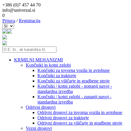
+386 (0)7 457 44 70
info@univerzal.si
0
Prijava
/
Registracija
KRMILNI MEHANIZMI
Končniki in kotni zglobi
Končniki za tovorna vozila in avtobuse
Končniki za traktorje
Končniki za viličarje in gradbene stroje
Končniki / kotni zglobi - notranji navoj -
standardna izvedba
Končniki / kotni zglobi - zunanji navoj -
standardna izvedba
Odrivni drogovi
Odrivni drogovi za tovorna vozila in avtobuse
Odrivni drogovi za traktorje
Odrivni drogovi za viličarje in gradbene stroje
Vezni drogovi