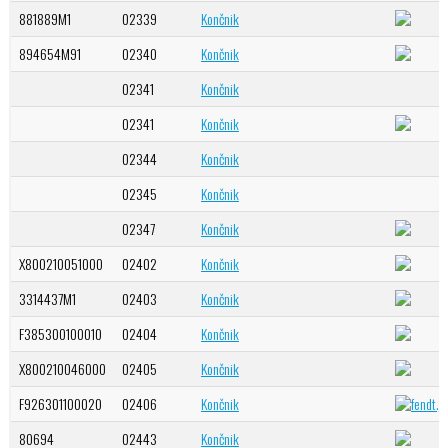
881889M1
02339
Končnik
894654M91
02340
Končnik
02341
Končnik
02341
Končnik
02344
Končnik
02345
Končnik
02347
Končnik
X800210051000
02402
Končnik
3314437M1
02403
Končnik
F385300100010
02404
Končnik
X800210046000
02405
Končnik
F926301100020
02406
Končnik
80694
02443
Končnik