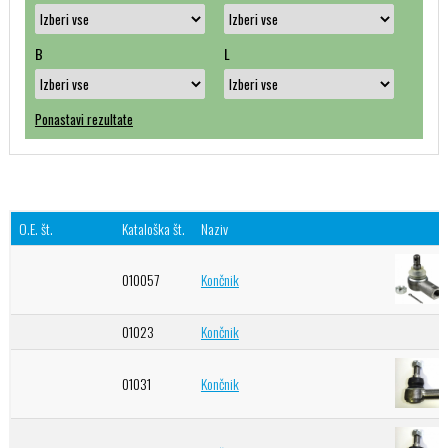
B
L
Ponastavi rezultate
O.E. št.
Kataloška št.
Naziv
010057
Končnik
01023
Končnik
01031
Končnik