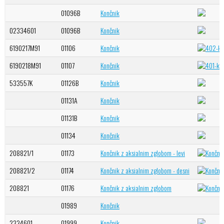
01096B
Končnik
02334601
01096B
Končnik
6190217M91
01106
Končnik
6190218M91
01107
Končnik
533557K
01126B
Končnik
01131A
Končnik
01131B
Končnik
01134
Končnik
208821/1
01173
Končnik z aksialnim zglobom - levi
208821/2
01174
Končnik z aksialnim zglobom - desni
208821
01176
Končnik z aksialnim zglobom
01989
Končnik
2334601
01999
Končnik