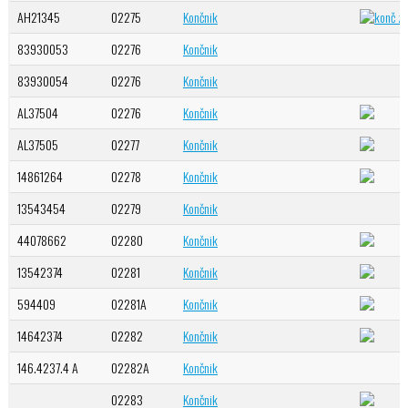
AH21345
02275
Končnik
83930053
02276
Končnik
83930054
02276
Končnik
AL37504
02276
Končnik
AL37505
02277
Končnik
14861264
02278
Končnik
13543454
02279
Končnik
44078662
02280
Končnik
13542374
02281
Končnik
594409
02281A
Končnik
14642374
02282
Končnik
146.4237.4 A
02282A
Končnik
02283
Končnik