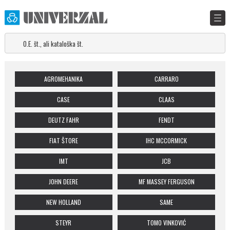
AGROMEHANIKA
CARRARO
CASE
CLAAS
DEUTZ FAHR
FENDT
FIAT ŠTORE
IHC MCCORMICK
IMT
JCB
JOHN DEERE
MF MASSEY FERGUSON
NEW HOLLAND
SAME
STEYR
TOMO VINKOVIĆ