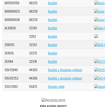
0011359750
06225
Končnik
6000104513
06228
Končnik
6000104516
06229
Končnik
AL39020
22261
Končnik
2263
Končnik
3190751
32251
Končnik
351035
32273
Končnik
351144
32274
Končnik
128/13949
44303
Končnik z Aksialnim zglobom
126/02253
44305
Končnik z aksialnim zglobom
331/23193
55873
Aksialni zglob
PRILAGODLJIVOST