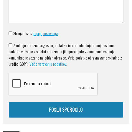
Strinjam se s
pogoji poslovanja
.
Z oddajo obrazca soglašam, da lahko interno obdelujete moje osebne
podatke vnešene v spletni obrazec in jih uporabljate za namene izvajanja
komunikacije vezane na oddan obrazec. Vaše podatke obravnavamo skladno z
uredbo GDPR.
Več o varovanju podatkov
.