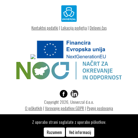
Kontaktni podatki
|
Lokacija podjetja
|
Delovni čas
Copyright 2026, Univerzal d.o.o.
O piškotkih
|
Varovanje podatkov GDPR
|
Pogoji poslovanja
Z uporabo strani soglašate z uporabo piškotkov.
izdelava strani
Optimizacija spletne strani:
www.sabinabizjak.com
Razumem
Več informacij