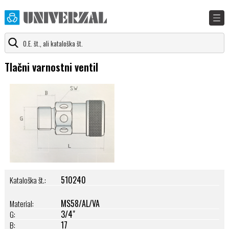
Tlačni varnostni ventil
510240
Kataloška št.:
MS58/AL/VA
Material:
3/4"
G:
17
B: