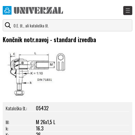
Končnik notr.navoj - standard izvedba
05432
Kataloška št.:
M 26x1,5 L
M:
16.3
k:
26
K: