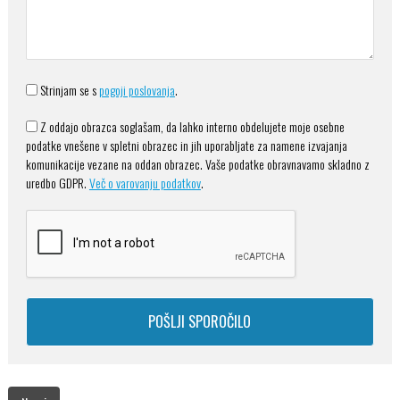
Strinjam se s
pogoji poslovanja
.
Z oddajo obrazca soglašam, da lahko interno obdelujete moje osebne
podatke vnešene v spletni obrazec in jih uporabljate za namene izvajanja
komunikacije vezane na oddan obrazec. Vaše podatke obravnavamo skladno z
uredbo GDPR.
Več o varovanju podatkov
.