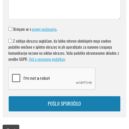
Strinjam se s
pogoji poslovanja
.
Z oddajo obrazca soglašam, da lahko interno obdelujete moje osebne
podatke vnešene v spletni obrazec in jih uporabljate za namene izvajanja
komunikacije vezane na oddan obrazec. Vaše podatke obravnavamo skladno z
uredbo GDPR.
Več o varovanju podatkov
.