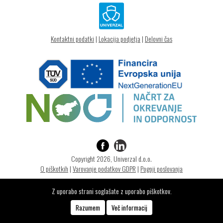
Kontaktni podatki
|
Lokacija podjetja
|
Delovni čas
Copyright 2026, Univerzal d.o.o.
O piškotkih
|
Varovanje podatkov GDPR
|
Pogoji poslovanja
Z uporabo strani soglašate z uporabo piškotkov.
izdelava strani
Optimizacija spletne strani:
www.sabinabizjak.com
Razumem
Več informacij