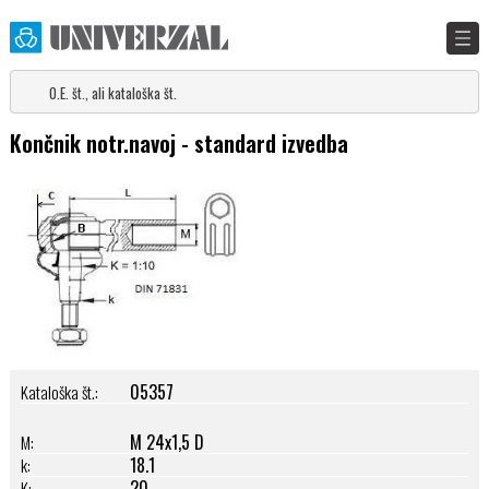
Končnik notr.navoj - standard izvedba
05357
Kataloška št.:
M 24x1,5 D
M:
18.1
k:
20
K: